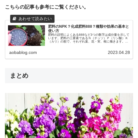
こちらの記事も参考にご覧ください。
肥料のNPK？化成肥料888？種類や効果の基本と
使い方
肥料の説明によくある888など3つの数字は成分量を示して
います。肥料の三要素であるＮ（チッソ）Ｐ（リン酸）Ｋ
（カリ）の順で、それぞれ葉、花・実、根に働きます。肥
料の種類と働き、よい土作りに影響する有機肥料と堆肥、
無機肥料などを紹介します。
aobablog.com
2023.04.28
まとめ