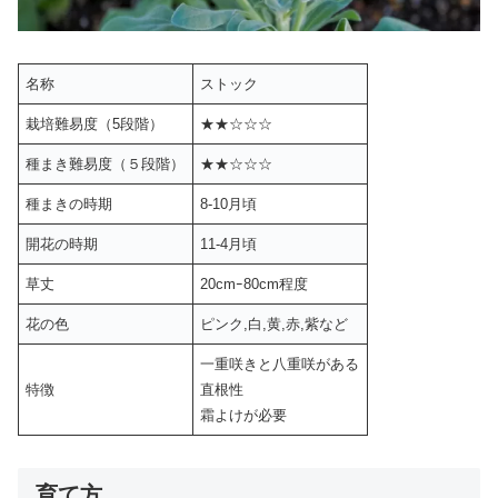
名称
ストック
栽培難易度（5段階）
★★☆☆☆
種まき難易度（５段階）
★★☆☆☆
種まきの時期
8-10月頃
開花の時期
11-4月頃
草丈
20cmｰ80cm程度
花の色
ピンク,白,黄,赤,紫など
一重咲きと八重咲がある
特徴
直根性
霜よけが必要
育て方