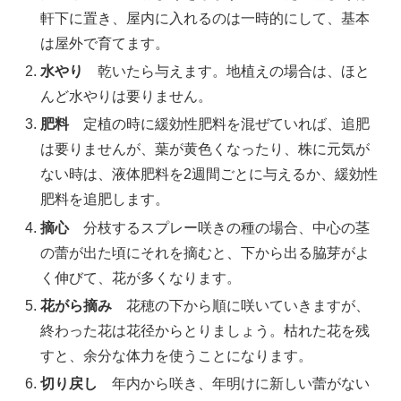
軒下に置き、屋内に入れるのは一時的にして、基本
は屋外で育てます。
水やり
乾いたら与えます。地植えの場合は、ほと
んど水やりは要りません。
肥料
定植の時に緩効性肥料を混ぜていれば、追肥
は要りませんが、葉が黄色くなったり、株に元気が
ない時は、液体肥料を2週間ごとに与えるか、緩効性
肥料を追肥します。
摘心
分枝するスプレー咲きの種の場合、中心の茎
の蕾が出た頃にそれを摘むと、下から出る脇芽がよ
く伸びて、花が多くなります。
花がら摘み
花穂の下から順に咲いていきますが、
終わった花は花径からとりましょう。枯れた花を残
すと、余分な体力を使うことになります。
切り戻し
年内から咲き、年明けに新しい蕾がない