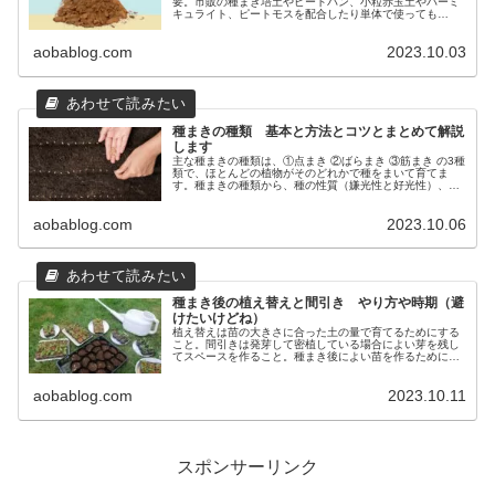
要。市販の種まき培土やピートバン、小粒赤玉土やバーミ
キュライト、ピートモスを配合したり単体で使っても
OK.。よい土は発芽率がちがいます。水をはじいて吸わな
いしみ込まない土についても解説します。
aobablog.com
2023.10.03
種まきの種類 基本と方法とコツとまとめて解説
します
主な種まきの種類は、①点まき ②ばらまき ③筋まき の3種
類で、ほとんどの植物がそのどれかで種をまいて育てま
す。種まきの種類から、種の性質（嫌光性と好光性）、根
の性質（直根性）、覆土や深さなど種まきの基本とやり方
やコツを紹介します。
aobablog.com
2023.10.06
種まき後の植え替えと間引き やり方や時期（避
けたいけどね）
植え替えは苗の大きさに合った土の量で育てるためにする
こと。間引きは発芽して密植している場合によい芽を残し
てスペースを作ること。種まき後によい苗を作るためにし
ますが、もったいない、面倒、避けたい。理由、方法、時
期、コツをまとめて紹介します。
aobablog.com
2023.10.11
スポンサーリンク