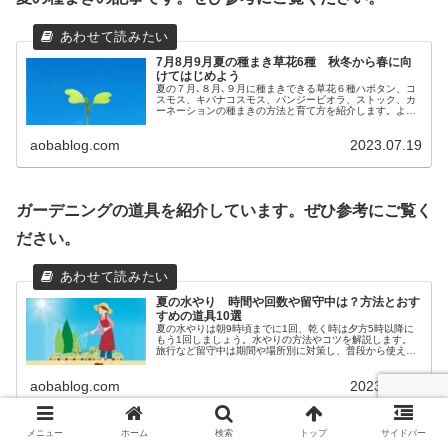
7月8月9月夏の種まき草花6種 秋冬から春に向
けてはじめよう
夏の７月､８月､９月に種まきできる草花６種ハボタン、コ
スモス、キバナコスモス、パンジービオラ、ストック、カ
ーネーションの種まきの方法と育て方を紹介します。よく
知られていて、栽培が比較的に簡単な初心者さんも楽しめ
るものを集めました。
aobablog.com
2023.07.19
ガーデニングの道具を紹介しています。ぜひ参考にご覧く
ださい。
夏の水やり 時間や回数や留守中は？方法とおす
すめの道具10選
夏の水やりは朝9時頃までに1回、乾く時は夕方5時以降に
もう1回しましょう。水やりの方法やコツを解説します。
旅行など留守中は期間や場所別に対策し、普段から使える
水の保持力バツグンの保水剤、ペットボトルを使う簡単な
給水器、便利な自動散水器を紹介します。
aobablog.com
2023.07.26
メニュー
ホーム
検索
トップ
サイドバー