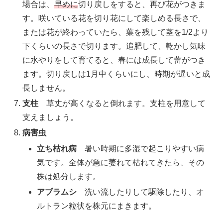
場合は、
早めに
切り戻しをすると、再び花がつきま
す。咲いている花を切り花にして楽しめる長さで、
または花が終わっていたら、葉を残して茎を1/2より
下くらいの長さで切ります。追肥して、乾かし気味
に水やりをして育てると、春には成長して蕾がつき
ます。切り戻しは1月中くらいにし、時期が遅いと成
長しません。
支柱
草丈が高くなると倒れます。支柱を用意して
支えましょう。
病害虫
立ち枯れ病
暑い時期に多湿で起こりやすい病
気です。全体が急に萎れて枯れてきたら、その
株は処分します。
アブラムシ
洗い流したりして駆除したり、オ
ルトラン粒状を株元にまきます。