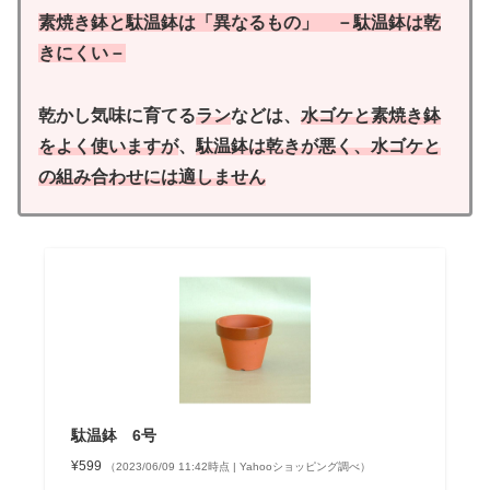
素焼き鉢と駄温鉢は「異なるもの」 －駄温鉢は乾
きにくい－
乾かし気味に育てる
ラン
などは、
水ゴケと素焼き鉢
をよく使いますが
、
駄温鉢は乾きが悪く、水ゴケと
の組み合わせには適しません
駄温鉢 6号
¥599
（2023/06/09 11:42時点 | Yahooショッピング調べ）