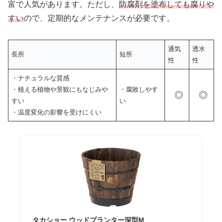
富で人気があります。ただし、
防腐剤を塗布しても腐りや
すい
ので、定期的なメンテナンスが必要です。
通気
透水
長所
短所
性
性
・ナチュラルな質感
・植える植物や景観にもなじみや
・腐敗しやす
◎
◎
すい
い
・温度変化の影響を受けにくい
タカショー ウッドプランター深型M