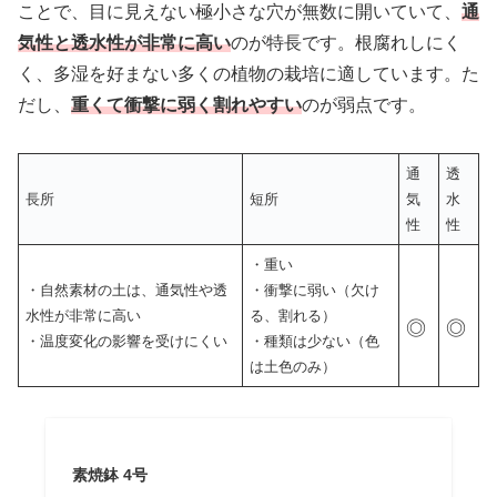
ことで、目に見えない極小さな穴が無数に開いていて、
通
気性と透水性が非常に高い
のが特長です。根腐れしにく
く、多湿を好まない多くの植物の栽培に適しています。た
だし、
重くて衝撃に弱く割れやすい
のが弱点です。
通
透
長所
短所
気
水
性
性
・重い
・自然素材の土は、通気性や透
・衝撃に弱い（欠け
水性が非常に高い
る、割れる）
◎
◎
・温度変化の影響を受けにくい
・種類は少ない（色
は土色のみ）
素焼鉢 4号