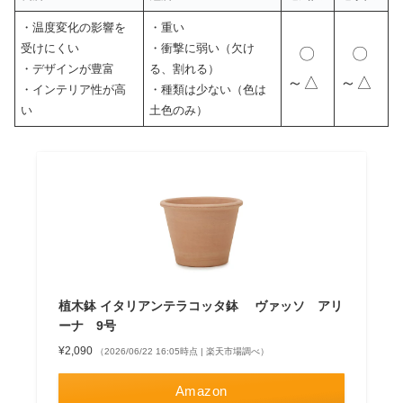
・温度変化の影響を
・重い
受けにくい
・衝撃に弱い（欠け
〇
〇
・デザインが豊富
る、割れる）
～△
～△
・インテリア性が高
・種類は少ない（色は
い
土色のみ）
植木鉢 イタリアンテラコッタ鉢 ヴァッソ アリ
ーナ 9号
¥2,090
（2026/06/22 16:05時点 | 楽天市場調べ）
Amazon