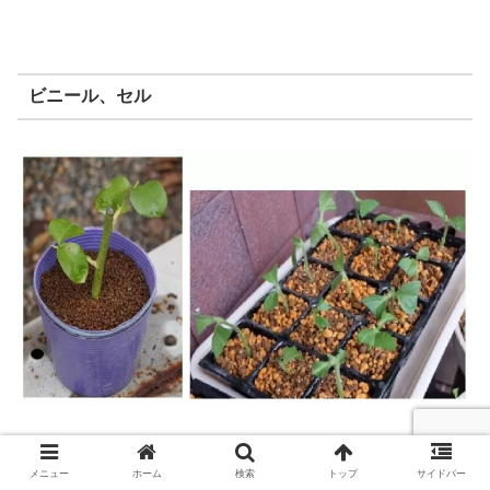
ビニール、セル
種まきや育苗で使います。仮植えなので、成長したら鉢や
メニュー
ホーム
検索
トップ
サイドバー
地植えで定植します。