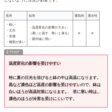
しないように注意が必要です。
長所
短所
通気性
透水性
・軽い
・温度変化の影響が大きい
・丈夫
×
×
（暑いと蒸す、寒いと凍る）
・安価
・紫外線に弱い
・種類が多い
温度変化の影響を受けやすい
特に夏の日光を浴びると鉢の中は高温になります。
黒など濃色ほど温度の影響を受けやすい
ので、
鉢は
白いほうが高温対策になります。
逆に
寒い時は、
濃色のほうが冷害を受けにくい
です。