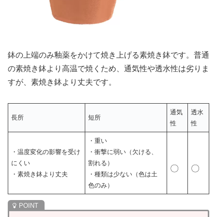
鉢の上端のみ釉薬をかけて焼き上げる素焼き鉢です。普通
の素焼き鉢より高温で焼くため、通気性や透水性は劣りま
すが、素焼き鉢より丈夫です。
通気
透水
長所
短所
性
性
・重い
・温度変化の影響を受け
・衝撃に弱い（欠ける、
にくい
割れる）
〇
〇
・素焼き鉢より丈夫
・種類は少ない（色は土
色のみ）