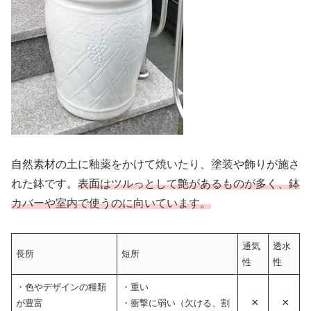
自然素材の土に釉薬をかけて焼いたり、塗装や飾りが施さ
れた鉢です。
表面はツルっとして艶があるものが多く、鉢
カバーや室内で使うのに向いています。
通気
透水
長所
短所
性
性
・色やデザインの種類
・重い
×
×
が豊富
・衝撃に弱い（欠ける、割