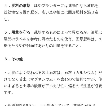
４．
肥料の形態
鉢やプランターには速効性なら液肥を、
緩効性なら置き肥を、広い庭や畑には固形肥料を混ぜ込
む。
５．
用量を守る
栽培するものによって異なるが、液肥は
製品のラベルを参考に薄めたものを使う。固形肥料は、１
株あたりや作付面積あたりの用量を守ること。
６．その他
・
元肥によく使われる苦土石灰は、石灰（カルシウム）だ
けでなく苦土（マグネシウム）を含むので便利ですが、使
いすぎると土壌の酸度がアルカリ性に偏るので注意が必要
です。
・
化成肥料8-8-8は、よく流通していて、速効性があり、