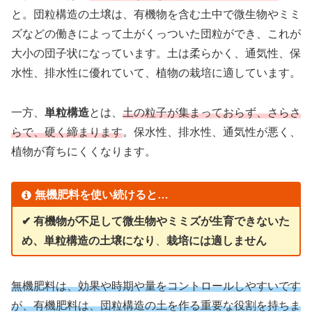
と。団粒構造の土壌は、有機物を含む土中で微生物やミミ
ズなどの働きによって土がくっついた団粒ができ、これが
大小の団子状になっています。土は柔らかく、通気性、保
水性、排水性に優れていて、植物の栽培に適しています。
一方、
単粒構造
とは、
土の粒子が集まっておらず、さらさ
らで、硬く締まります
。保水性、排水性、通気性が悪く、
植物が育ちにくくなります。
無機肥料を使い続けると…
✔
有機物が不足して微生物やミミズが生育できないた
め、単粒構造の土壌になり
、
栽培には適しません
無機肥料は、効果や時期や量をコントロールしやすいです
が、有機肥料は、団粒構造の土を作る重要な役割を持ちま