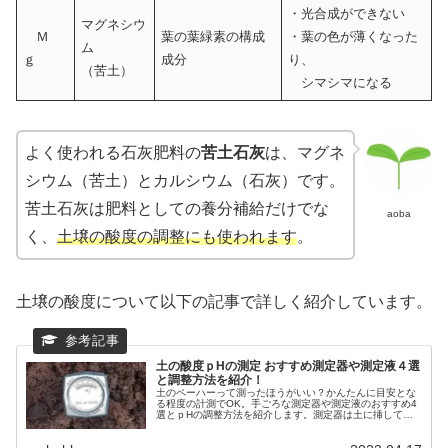
・光合成ができない
マグネシウ
Ｍ
葉の葉緑素の構成
・葉の色が薄くなった
ム
ｇ
成分
り、
（苦土）
シマシマになる
よく使われる石灰肥料の
苦土石灰
は、マグネ
シウム（苦土）とカルシウム（石灰）です。
苦土石灰は肥料としての養分補給だけでな
aoba
く、
土壌の酸度の調整にも使われます
。
土壌の酸度について以下の記事で詳しく紹介しています。
土の酸度ｐHの測定 おすすめ測定器や測定液４選
と調整方法を紹介！
土のペーハーって測ったほうがいい？かんたんに目安とな
る程度の計測でOK。手ごろな測定器や測定液のおすすめ4
選とｐHの調整方法を紹介します。測定器は土に挿して、
測定液は土を水に混ぜた上澄みで計測します。栽培が一歩
前進します。