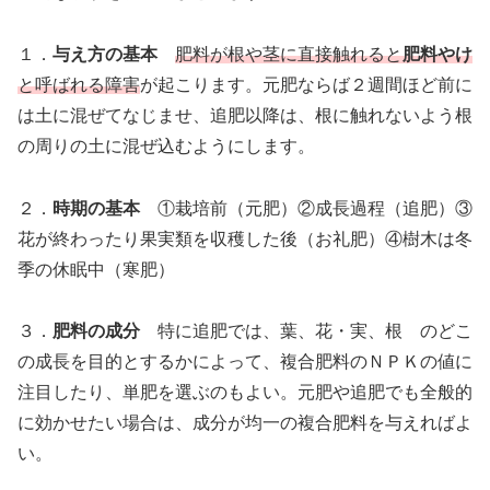
１．
与え方の基本
肥料が根や茎に直接触れると
肥料やけ
と呼ばれる障害
が起こります。元肥ならば２週間ほど前に
は土に混ぜてなじませ、追肥以降は、根に触れないよう根
の周りの土に混ぜ込むようにします。
２．
時期の基本
①栽培前（元肥）②成長過程（追肥）③
花が終わったり果実類を収穫した後（お礼肥）④樹木は冬
季の休眠中（寒肥）
３．
肥料の成分
特に追肥では、葉、花・実、根 のどこ
の成長を目的とするかによって、複合肥料のＮＰＫの値に
注目したり、単肥を選ぶのもよい。元肥や追肥でも全般的
に効かせたい場合は、成分が均一の複合肥料を与えればよ
い。