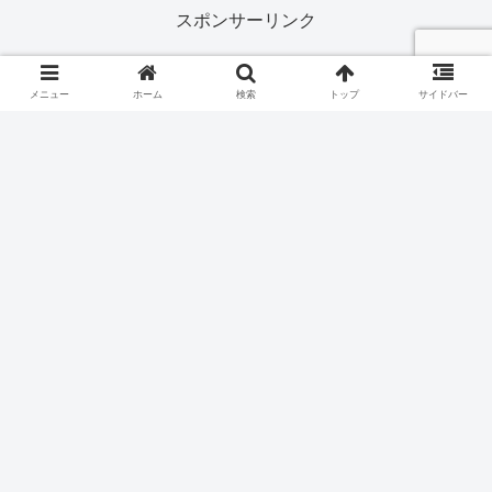
スポンサーリンク
メニュー
ホーム
検索
トップ
サイドバー