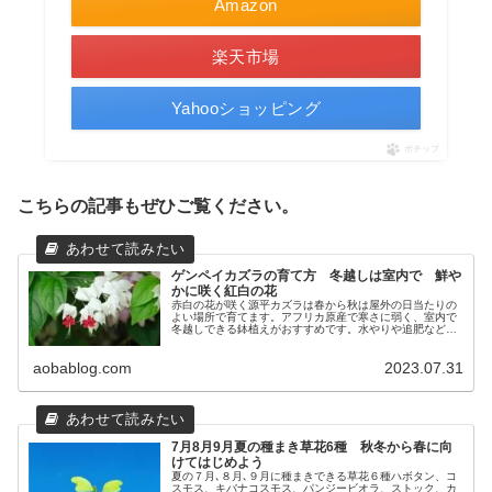
Amazon
楽天市場
Yahooショッピング
ポチップ
こちらの記事もぜひご覧ください。
ゲンペイカズラの育て方 冬越しは室内で 鮮や
かに咲く紅白の花
赤白の花が咲く源平カズラは春から秋は屋外の日当たりの
よい場所で育てます。アフリカ原産で寒さに弱く、室内で
冬越しできる鉢植えがおすすめです。水やりや追肥など普
段の手入れ、植え替え、剪定と誘引、挿し木の方法、花が
咲かない３つの原因も解説します。
aobablog.com
2023.07.31
7月8月9月夏の種まき草花6種 秋冬から春に向
けてはじめよう
夏の７月､８月､９月に種まきできる草花６種ハボタン、コ
スモス、キバナコスモス、パンジービオラ、ストック、カ