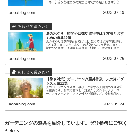
ーネーションの種まきの方法と育て方を紹介します。よく
知られていて、栽培が比較的に簡単な初心者さんも楽しめ
るものを集めました。
aobablog.com
2023.07.19
夏の水やり 時間や回数や留守中は？方法とおす
すめの道具10選
夏の水やりは朝9時頃までに1回、乾く時は夕方5時以降に
もう1回しましょう。水やりの方法やコツを解説します。
旅行など留守中は期間や場所別に対策し、普段から使える
水の保持力バツグンの保水剤、ペットボトルを使う簡単な
給水器、便利な自動散水器を紹介します。
aobablog.com
2023.07.26
【暑さ対策】ガーデニング屋外作業 人の冷却グ
ッズ人気11選
夏のガーデニングや庭仕事は、作業する人間側の暑さ対策
も重要です。作業の基本と、対策グッズのネッククーラ
ー、アイスベスト、ファン付き作業服など、冷却機能を持
つおすすめの人気11選を紹介します。体温を下げて熱中症
を予防し、夏を乗り切りましょう。
aobablog.com
2023.05.24
ガーデニングの道具を紹介しています。ぜひ参考にご覧く
ださい。