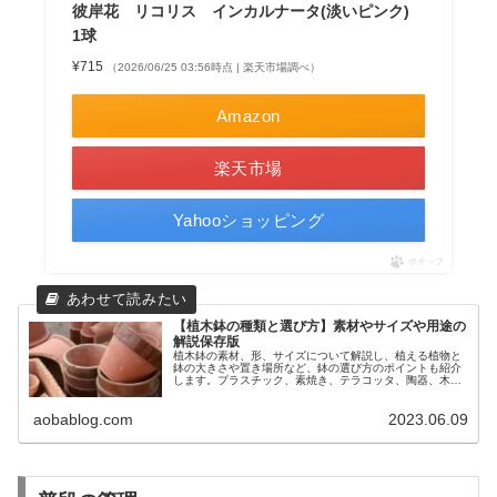
彼岸花 リコリス インカルナータ(淡いピンク)
1球
¥715
（2026/06/25 03:56時点 | 楽天市場調べ）
Amazon
楽天市場
Yahooショッピング
ポチップ
【植木鉢の種類と選び方】素材やサイズや用途の
解説保存版
植木鉢の素材、形、サイズについて解説し、植える植物と
鉢の大きさや置き場所など、鉢の選び方のポイントも紹介
します。プラスチック、素焼き、テラコッタ、陶器、木
製、ガラス、ワイヤーなど素材だけでもたくさん！気に入
った鉢を見つけてガーデニングを楽しみましょう。
aobablog.com
2023.06.09