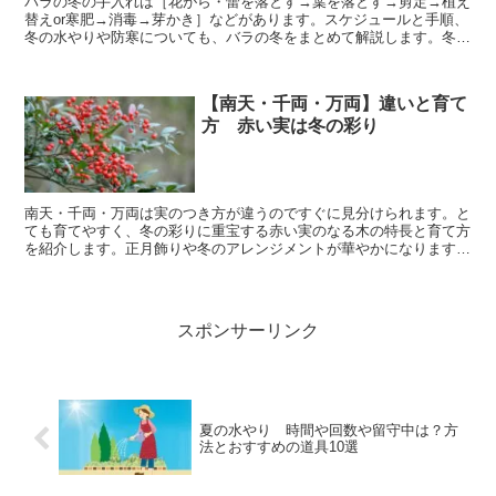
バラの冬の手入れは［花がら・蕾を落とす→葉を落とす→剪定→植え
替えor寒肥→消毒→芽かき］などがあります。スケジュールと手順、
冬の水やりや防寒についても、バラの冬をまとめて解説します。冬の
お手入れ次第で次のシーズンの株や花が充実しますよ。
【南天・千両・万両】違いと育て
方 赤い実は冬の彩り
南天・千両・万両は実のつき方が違うのですぐに見分けられます。と
ても育てやすく、冬の彩りに重宝する赤い実のなる木の特長と育て方
を紹介します。正月飾りや冬のアレンジメントが華やかになります
よ。
スポンサーリンク
夏の水やり 時間や回数や留守中は？方
法とおすすめの道具10選