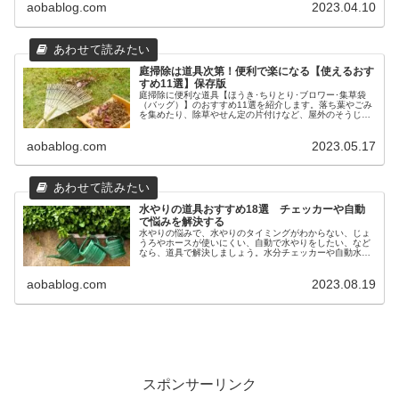
aobablog.com
2023.04.10
庭掃除は道具次第！便利で楽になる【使えるおす
すめ11選】保存版
庭掃除に便利な道具【ほうき･ちりとり･ブロワー･集草袋
（バッグ）】のおすすめ11選を紹介します。落ち葉やごみ
を集めたり、除草やせん定の片付けなど、屋外のそうじに
便利な道具で、作業がぐーんと楽になります。おすすめの
集草バッグはプチストレスも解消です。
aobablog.com
2023.05.17
水やりの道具おすすめ18選 チェッカーや自動
で悩みを解決する
水やりの悩みで、水やりのタイミングがわからない、じょ
うろやホースが使いにくい、自動で水やりをしたい、など
なら、道具で解決しましょう。水分チェッカーや自動水や
り器、おしゃれで使いやすいホースリールやじょうろを紹
介します。
aobablog.com
2023.08.19
スポンサーリンク