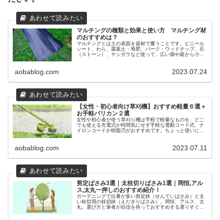
マルチングの種類と効果と使い方 マルチング材
のおすすめは？
マルチングとは土の表面を資材で覆うことです。ビニール
シート、わら、腐葉土・堆肥、バーク・ウッドチップ、石
（ストーン）、ヤシガラなど使って、広い畑や庭から小さ
い鉢の土を隠します。乾燥・雑草防止や装飾など場所や目
的で選ぶおすすめの資材を紹介します。
aobablog.com
2023.07.24
【女性・初心者向け草刈機】おすすめ軽量６選＋
お手軽バリカン２選
女性や初心者が使う草刈り機は手軽で軽量なものを、どこ
でも使える充電式か時間気にせず手軽な電動コード式、ナ
イロンコードか樹脂刃がおすすめです。ちょっと使いには
ハンディなバリカンが便利。草刈り作業を安全に楽にしま
しょう！
aobablog.com
2023.07.11
剪定ばさみ3選｜太枝切りばさみ1選｜岡恒,アル
ス,太丸一押しのおすすめ紹介！
ガーデニングで出番が多い剪定鋏（せんていばさみ）と太
い枝切用の枝切鋏（えだきりばさみ）。岡恒、アルス、太
丸。選び方と筆者が自信を持っておすすめする選りすぐり
のはさみをご紹介します。