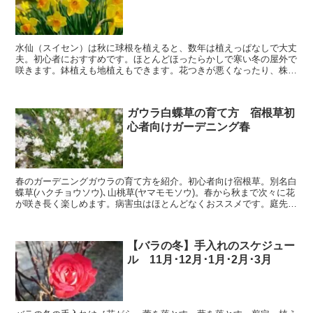
水仙（スイセン）は秋に球根を植えると、数年は植えっぱなしで大丈
夫。初心者におすすめです。ほとんどほったらかしで寒い冬の屋外で
咲きます。鉢植えも地植えもできます。花つきが悪くなったり、株を
増やすときは、掘り上げて植え替えましょう。
ガウラ白蝶草の育て方 宿根草初
心者向けガーデニング春
春のガーデニングガウラの育て方を紹介。初心者向け宿根草。別名白
蝶草(ハクチョウソウ)､山桃草(ヤマモモソウ)。春から秋まで次々に花
が咲き長く楽しめます。病害虫はほとんどなくおススメです。庭先や
鉢植えにも、また広い庭に群生させてもきれいです。
【バラの冬】手入れのスケジュー
ル 11月･12月･1月･2月･3月