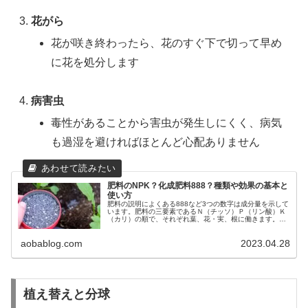
花がら
花が咲き終わったら、花のすぐ下で切って早め
に花を処分します
病害虫
毒性があることから害虫が発生しにくく、病気
も過湿を避ければほとんど心配ありません
肥料のNPK？化成肥料888？種類や効果の基本と
使い方
肥料の説明によくある888など3つの数字は成分量を示して
います。肥料の三要素であるＮ（チッソ）Ｐ（リン酸）Ｋ
（カリ）の順で、それぞれ葉、花・実、根に働きます。肥
料の種類と働き、よい土作りに影響する有機肥料と堆肥、
無機肥料などを紹介します。
aobablog.com
2023.04.28
植え替えと分球