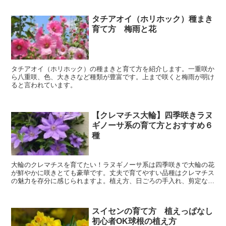
タチアオイ（ホリホック）種まき
育て方 梅雨と花
タチアオイ（ホリホック）の種まきと育て方を紹介します。一重咲か
ら八重咲、色、大きさなど種類が豊富です。上まで咲くと梅雨が明け
ると言われています。
【クレマチス大輪】四季咲きラヌ
ギノーサ系の育て方とおすすめ６
種
大輪のクレマチスを育てたい！ラヌギノーサ系は四季咲きで大輪の花
が鮮やかに咲きとても豪華です。丈夫で育てやすい品種はクレマチス
の魅力を存分に感じられますよ。植え方、日ごろの手入れ、剪定など
の育て方全般と一緒に紹介します。
スイセンの育て方 植えっぱなし
初心者OK球根の植え方