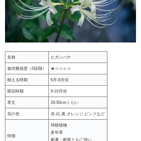
名称
ヒガンバナ
栽培難易度（5段階）
★☆☆☆☆
植える時期
6月-8月頃
開花時期
9-10月頃
草丈
20-50cmくらい
花の色
赤,白,黄,オレンジ,ピンクなど
球根植物
多年草
特徴
耐暑・耐寒ともに強い