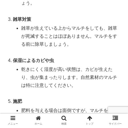
ょう。
雑草対策
雑草が生えている上からマルチをしても、雑草
が死滅することはほぼありません。マルチをす
る前に除草しましょう。
保湿によるカビや虫
乾きにくく湿度が高い状態は、カビが生えた
り、虫が集まったりします。自然素材のマルチ
は特に注意してください。
施肥
肥料を与える場合は面倒ですが、マルチを外し
ましょう。片側や一部を外し、植物に均等に肥
メニュー
ホーム
検索
トップ
サイドバー
料が行き渡るようにします。マルチング剤に肥