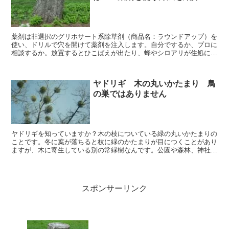
薬剤は非選択のグリホサート系除草剤（商品名：ラウンドアップ）を
使い、ドリルで穴を開けて薬剤を注入します。自分でするか、プロに
相談するか。放置するとひこばえが出たり、蜂やシロアリが住処にし
たり。不要なら放置せず早めに除去しましょう。
ヤドリギ 木の丸いかたまり 鳥
の巣ではありません
ヤドリギを知っていますか？木の枝についている緑の丸いかたまりの
ことです。冬に葉が落ちると枝に緑のかたまりが目につくことがあり
ますが、木に寄生している別の常緑樹なんです。公園や森林、神社な
どにある大木に多く見られ、スキーやスノーボードを楽しむ冬の雪山
で見られることも多いです。寄生木、宿り木、宿木とも書きます。
スポンサーリンク