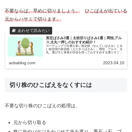
不要ならば、早めに切りましょう。
ひこばえが出ている
元からハサミで切ります。
剪定ばさみ3選｜太枝切りばさみ1選｜岡恒,アル
ス,太丸一押しのおすすめ紹介！
ガーデニングで出番が多い剪定鋏（せんていばさみ）と太
い枝切用の枝切鋏（えだきりばさみ）。岡恒、アルス、太
丸。選び方と筆者が自信を持っておすすめする選りすぐり
のはさみをご紹介します。
aobablog.com
2023.04.10
切り株のひこばえをなくすには
不要な切り株のひこばえの処理は、
元から切り取る
株に缶やバケツをかぶせて光を遮り、重石（石、ブ