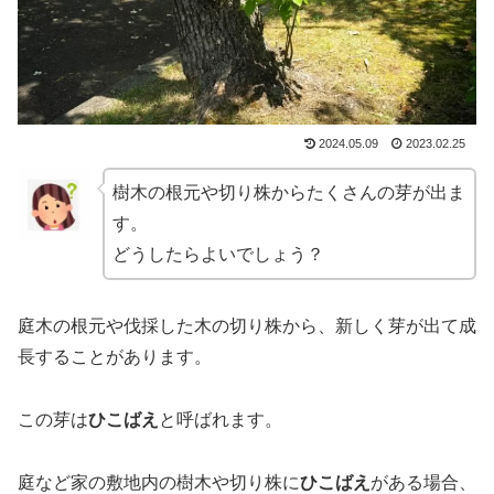
2024.05.09
2023.02.25
樹木の根元や切り株からたくさんの芽が出ま
す。
どうしたらよいでしょう？
庭木の根元や伐採した木の切り株から、新しく芽が出て成
長することがあります。
この芽は
ひこばえ
と呼ばれます。
庭など家の敷地内の樹木や切り株に
ひこばえ
がある場合、