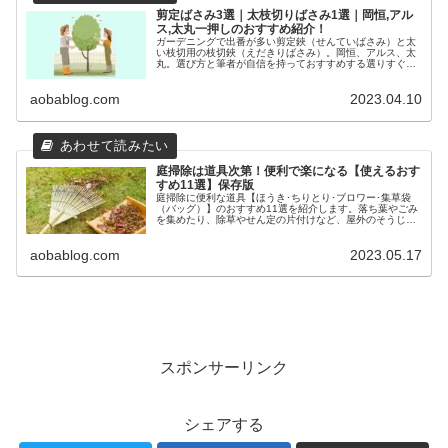
剪定ばさみ3選｜太枝切りばさみ1選｜岡恒,アル
ス,太丸一押しのおすすめ紹介！
ガーデニングで出番が多い剪定鋏（せんていばさみ）と太
い枝切用の枝切鋏（えだきりばさみ）。岡恒、アルス、太
丸。選び方と筆者が自信を持っておすすめする選りすぐり
のはさみをご紹介します。
aobablog.com
2023.04.10
庭掃除は道具次第！便利で楽になる【使えるおす
すめ11選】保存版
庭掃除に便利な道具【ほうき･ちりとり･ブロワー･集草袋
（バッグ）】のおすすめ11選を紹介します。落ち葉やごみ
を集めたり、除草やせん定の片付けなど、屋外のそうじに
便利な道具で、作業がぐーんと楽になります。おすすめの
集草バッグはプチストレスも解消です。
aobablog.com
2023.05.17
スポンサーリンク
シェアする