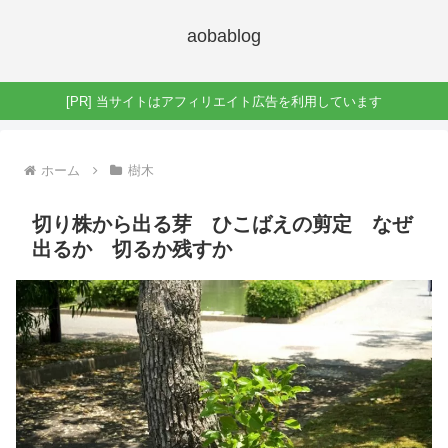
aobablog
[PR] 当サイトはアフィリエイト広告を利用しています
ホーム
樹木
切り株から出る芽 ひこばえの剪定 なぜ
出るか 切るか残すか