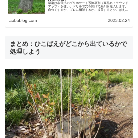
薬剤は非選択のグリホサート系除草剤（商品名：ラウンド
アップ）を使い、ドリルで穴を開けて薬剤を注入します。
自分でするか、プロに相談するか。放置するとひこばえが
出たり、蜂やシロアリが住処にしたり。不要なら放置せず
早めに除去しましょう。
aobablog.com
2023.02.24
まとめ：ひこばえがどこから出ているかで
処理しよう