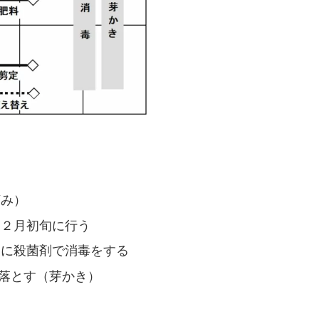
摘み）
ら２月初旬に行う
めに殺菌剤で消毒をする
を落とす（芽かき）