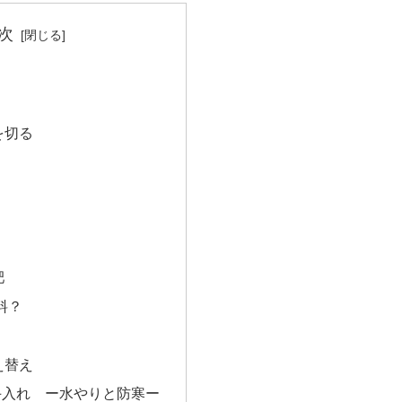
次
を切る
肥
料？
え替え
手入れ ー水やりと防寒ー