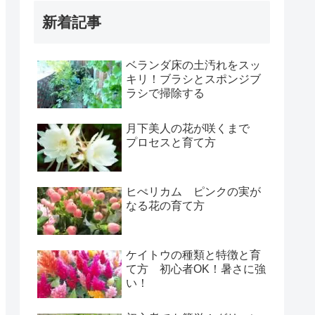
新着記事
ベランダ床の土汚れをスッ
キリ！ブラシとスポンジブ
ラシで掃除する
月下美人の花が咲くまで
プロセスと育て方
ヒぺリカム ピンクの実が
なる花の育て方
ケイトウの種類と特徴と育
て方 初心者OK！暑さに強
い！