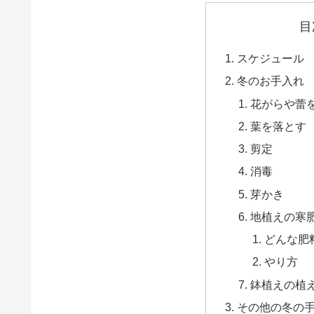
目
スケジュール
冬のお手入れ
花がらや蕾
葉を落とす
剪定
消毒
芽かき
地植えの寒
どんな肥
やり方
鉢植えの植
その他の冬の