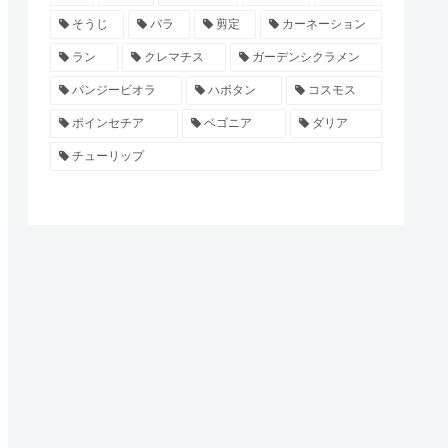
そうじ
バラ
剪定
カーネーション
ラン
クレマチス
ガーデンシクラメン
パンジービオラ
ハボタン
コスモス
ポインセチア
ベゴニア
ダリア
チューリップ