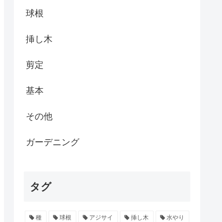
球根
挿し木
剪定
基本
その他
ガーデニング
タグ
種
球根
アジサイ
挿し木
水やり