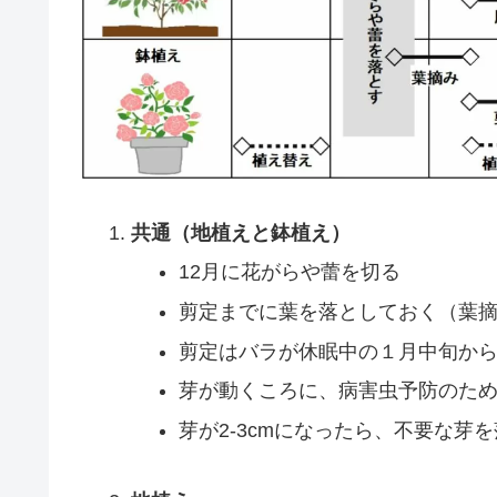
共通（地植えと鉢植え）
12月に花がらや蕾を切る
剪定までに葉を落としておく（葉
剪定はバラが休眠中の１月中旬か
芽が動くころに、病害虫予防のた
芽が2-3cmになったら、不要な芽