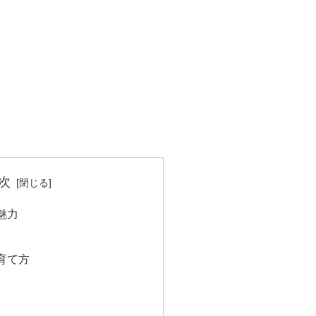
次
魅力
育て方