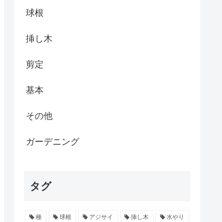
球根
挿し木
剪定
基本
その他
ガーデニング
タグ
種
球根
アジサイ
挿し木
水やり