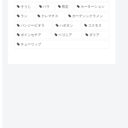
そうじ
バラ
剪定
カーネーション
ラン
クレマチス
ガーデンシクラメン
パンジービオラ
ハボタン
コスモス
ポインセチア
ベゴニア
ダリア
チューリップ