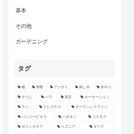
基本
その他
ガーデニング
タグ
種
球根
アジサイ
挿し木
水やり
そうじ
バラ
剪定
カーネーション
ラン
クレマチス
ガーデンシクラメン
パンジービオラ
ハボタン
コスモス
ポインセチア
ベゴニア
ダリア