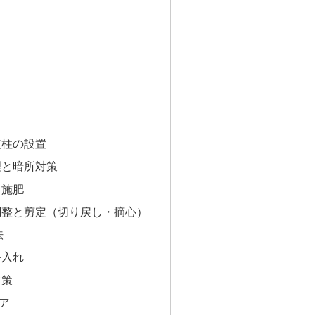
支柱の設置
理と暗所対策
と施肥
調整と剪定（切り戻し・摘心）
法
手入れ
対策
ア