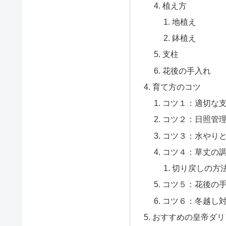
植え方
地植え
鉢植え
支柱
花後の手入れ
育て方のコツ
コツ１：適切な
コツ２：日照管
コツ３：水やり
コツ４：草丈の
切り戻しの方
コツ５：花後の
コツ６：冬越し
おすすめの皇帝ダリ