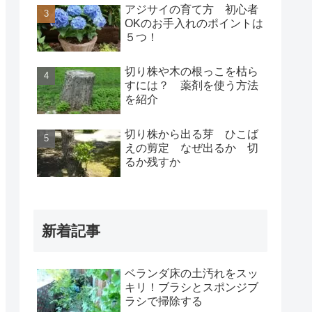
アジサイの育て方 初心者
OKのお手入れのポイントは
５つ！
切り株や木の根っこを枯ら
すには？ 薬剤を使う方法
を紹介
切り株から出る芽 ひこば
えの剪定 なぜ出るか 切
るか残すか
新着記事
ベランダ床の土汚れをスッ
キリ！ブラシとスポンジブ
ラシで掃除する