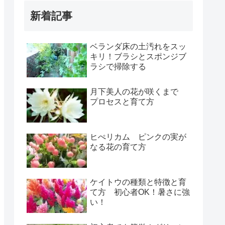
新着記事
ベランダ床の土汚れをスッ
キリ！ブラシとスポンジブ
ラシで掃除する
月下美人の花が咲くまで
プロセスと育て方
ヒぺリカム ピンクの実が
なる花の育て方
ケイトウの種類と特徴と育
て方 初心者OK！暑さに強
い！