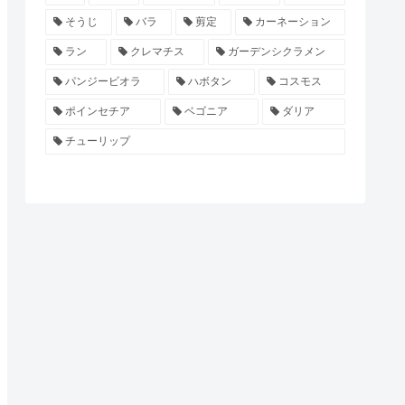
そうじ
バラ
剪定
カーネーション
ラン
クレマチス
ガーデンシクラメン
パンジービオラ
ハボタン
コスモス
ポインセチア
ベゴニア
ダリア
チューリップ