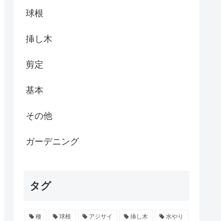
球根
挿し木
剪定
基本
その他
ガーデニング
タグ
種
球根
アジサイ
挿し木
水やり