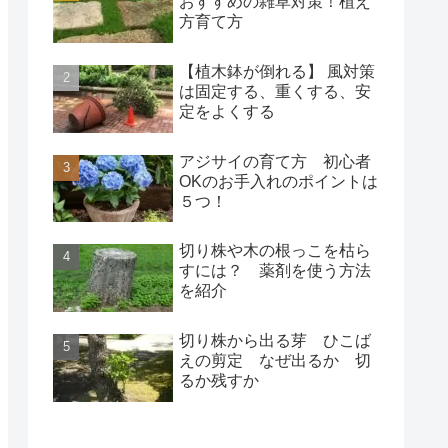
おすすめの雑草対策！植え
方育て方
【植木鉢が倒れる】 風対策
は固定する、重くする、安
定をよくする
アジサイの育て方 初心者
OKのお手入れのポイントは
５つ！
切り株や木の根っこを枯ら
すには？ 薬剤を使う方法
を紹介
切り株から出る芽 ひこば
えの剪定 なぜ出るか 切
るか残すか