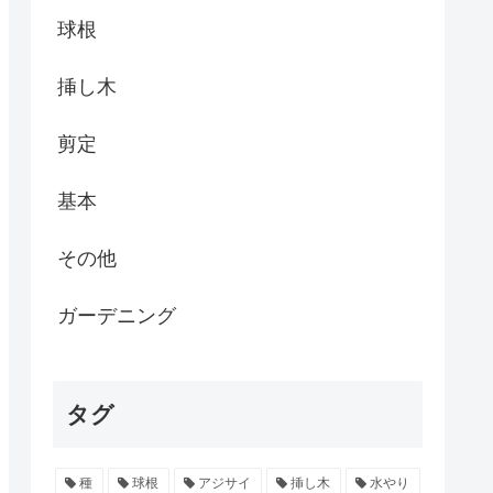
球根
挿し木
剪定
基本
その他
ガーデニング
タグ
種
球根
アジサイ
挿し木
水やり