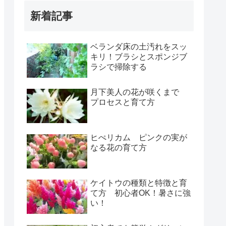
新着記事
ベランダ床の土汚れをスッ
キリ！ブラシとスポンジブ
ラシで掃除する
月下美人の花が咲くまで
プロセスと育て方
ヒぺリカム ピンクの実が
なる花の育て方
ケイトウの種類と特徴と育
て方 初心者OK！暑さに強
い！