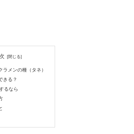
次
クラメンの種（タネ）
できる？
するなら
方
と