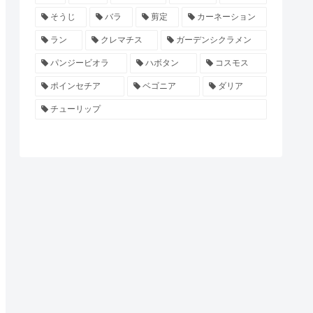
そうじ
バラ
剪定
カーネーション
ラン
クレマチス
ガーデンシクラメン
パンジービオラ
ハボタン
コスモス
ポインセチア
ベゴニア
ダリア
チューリップ