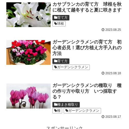
カサブランカの育て方 球根を秋
に植えて越冬すると夏に咲きます
育て方
球根
2023.08.25
ガーデンシクラメンの育て方 初
心者必見！選び方植え方手入れの
方法
育て方
ガーデンシクラメン
2023.08.18
ガーデンシクラメンの種取り 種
の作り方や取り方 いつ採取す
る？
種まき種取り
種
ガーデンシクラメン
2023.08.17
スポンサーリンク